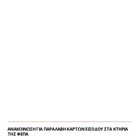
Το Κοινό Πρόγραμμα Μεταπτυχιακών Σπουδών
«Ταυτότητα, Εκπαίδευση και Ικανότητες για Δημοκρατικό
Πολιτισμό» του Εθνικού και Καποδιστριακού
Πανεπιστημίου Αθηνών και του European Wergeland
Centre διοργανώνει το πρώτο του διαδικτυακό
Open
Day
στις
5 Ιουνίου 2026,
μέσω Zoom.
Το Πρόγραμμα υλοποιείται σε συνεργασία με το
European Wergeland Centre…
ΑΝΑΚΟΙΝΩΣΗ ΓΙΑ ΠΑΡΑΛΑΒΗ ΚΑΡΤΩΝ ΕΙΣΟΔΟΥ ΣΤΑ ΚΤΗΡΙΑ
ΤΗΣ ΦΕΠΑ