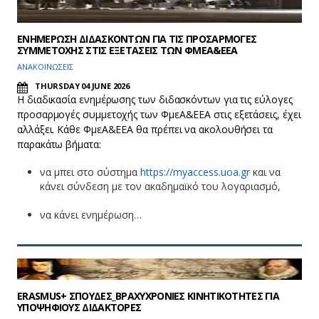
ΕΝΗΜΕΡΩΣΗ ΔΙΔΑΣΚΟΝΤΩΝ ΓΙΑ ΤΙΣ ΠΡΟΣΑΡΜΟΓΕΣ
ΣΥΜΜΕΤΟΧΗΣ ΣΤΙΣ ΕΞΕΤΑΣΕΙΣ ΤΩΝ ΦΜΕΑ&ΕΕΑ
ΑΝΑΚΟΙΝΩΣΕΙΣ
THURSDAY 04 JUNE 2026
Η διαδικασία ενημέρωσης των διδασκόντων για τις εύλογες
προσαρμογές συμμετοχής των ΦμεΑ&ΕΕΑ στις εξετάσεις, έχει
αλλάξει. Κάθε ΦμεΑ&ΕΕΑ θα πρέπει να ακολουθήσει τα
παρακάτω βήματα:
να μπει στο σύστημα
https://myaccess.uoa.gr
και να
κάνει σύνδεση με τον ακαδημαϊκό του λογαριασμό,
να κάνει ενημέρωση…
ERASMUS+ ΣΠΟΥΔΕΣ_ΒΡΑΧΥΧΡΟΝΙΕΣ ΚΙΝΗΤΙΚΟΤΗΤΕΣ ΓΙΑ
ΥΠΟΨΗΦΙΟΥΣ ΔΙΔΑΚΤΟΡΕΣ