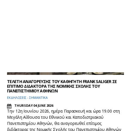
Πρόγραμμα Μεταπτυχιακών Σπουδών του Τμήματος
Οδοντιατρικής «Παθολογία & Θεραπευτική Οδοντικών &
Περιοδοντικών Ιστών», με ειδίκευση στην Περιοδοντολογία
ακαδημαϊκού έτους 2025-2026, θα πραγματοποιηθούν
γραπτές εξετάσεις: 1) αγγλική γλώσσα και 2)
Περιοδοντολογία την
Τρίτη 23/6/2026
και μεταξύ των…
ΤΕΛΕΤΗ ΑΝΑΓΟΡΕΥΣΗΣ ΤΟΥ ΚΑΘΗΓΗΤΗ FRANK SALIGER ΣΕ
ΕΠΙΤΙΜΟ ΔΙΔΑΚΤΟΡΑ ΤΗΣ ΝΟΜΙΚΗΣ ΣΧΟΛΗΣ ΤΟΥ
ΠΑΝΕΠΙΣΤΗΜΙΟΥ ΑΘΗΝΩΝ
ΕΚΔΗΛΩΣΕΙΣ - ΣΗΜΑΝΤΙΚΑ
THURSDAY 04 JUNE 2026
Την 12η Ιουνίου 2026, ημέρα Παρασκευή και ώρα 19.00 στη
Μεγάλη Αίθουσα του Εθνικού και Καποδιστριακού
Πανεπιστημίου Αθηνών, θα αναγορευθεί επίτιμος
διδάκτορας της Νομικής Σχολής του Πανεπιστημίου Αθηνών