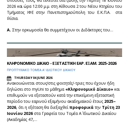
σπουδές τους, θα τελεστεί δια ζώσης την Πέμπτη 18 Ιουνίου
2026 και ώρα 12:00 μ.μ. στη Αίθουσα 2 του Νέου Κτηρίου του
Τμήματος ΙΦΕ στην Πανεπιστημιούπολη του Ε.Κ.Π.Α. στα
Ιλίσια.
Α.
Στην ορκωμοσία θα συμμετέχουν οι Διδάκτορες του…
ΚΛΗΡΟΝΟΜΙΚΟ ΔΙΚΑΙΟ - ΕΞΕΤΑΣΤΙΚΗ ΕΑΡ. ΕΞΑΜ. 2025-2026
ΠΡΟΠΤΥΧΙΑΚΟ ΤΟΜΕΑ Α' ΙΔΙΩΤΙΚΟΥ ΔΙΚΑΙΟΥ
THURSDAY 04 JUNE 2026
Ανακοινώνεται στους/στις φοιτητές/-τριες που έχουν ήδη
δηλώσει στο myUni το μάθημα
«Κληρονομικό Δίκαιο»
και
επιθυμούν να εξεταστούν κατά την επικείμενη εξεταστική
περίοδο του εαρινού εξαμήνου ακαδημαϊκού έτους
2025–
2026
, ότι η εξέταση θα διεξαχθεί
προφορικά
την
Τρίτη 23
Ιουνίου 2026
στα Γραφεία του Τομέα Α΄ Ιδιωτικού Δικαίου
(Ακαδημίας 47,…