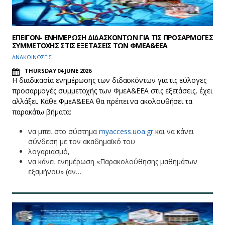
ΕΠΕΙΓΟΝ- ΕΝΗΜΕΡΩΣΗ ΔΙΔΑΣΚΟΝΤΩΝ ΓΙΑ ΤΙΣ ΠΡΟΣΑΡΜΟΓΕΣ
ΣΥΜΜΕΤΟΧΗΣ ΣΤΙΣ ΕΞΕΤΑΣΕΙΣ ΤΩΝ ΦΜΕΑ&ΕΕΑ
ΑΝΑΚΟΙΝΩΣΕΙΣ
THURSDAY 04 JUNE 2026
Η διαδικασία ενημέρωσης των διδασκόντων για τις εύλογες
προσαρμογές συμμετοχής των ΦμεΑ&ΕΕΑ στις εξετάσεις, έχει
αλλάξει. Κάθε ΦμεΑ&ΕΕΑ θα πρέπει να ακολουθήσει τα
παρακάτω βήματα:
να μπει στο σύστημα
myaccess.uoa.gr
και να κάνει
σύνδεση με τον ακαδημαϊκό του
λογαριασμό,
να κάνει ενημέρωση «Παρακολούθησης μαθημάτων
εξαμήνου» (αν…